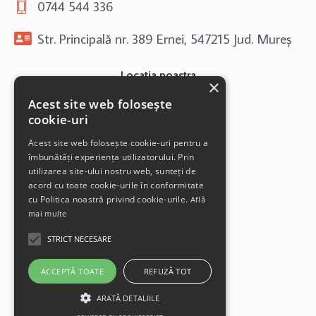
0744 544 336
Str. Principală nr. 389 Ernei, 547215 Jud. Mureș
Locatia noastra
×
Acest site web folosește
cookie-uri
Acest site web folosește cookie-uri pentru a
îmbunătăți experiența utilizatorului. Prin
utilizarea site-ului nostru web, sunteți de
acord cu toate cookie-urile în conformitate
cu Politica noastră privind cookie-urile.
Află
mai multe
STRICT NECESARE
ACCEPTĂ TOATE
REFUZĂ TOT
ARATĂ DETALIILE